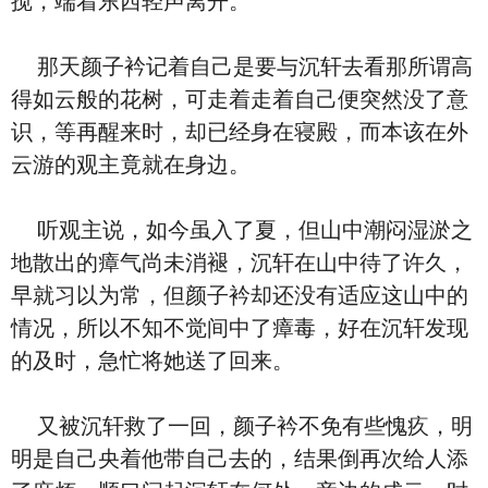
搅，端着东西轻声离开。
那天颜子衿记着自己是要与沉轩去看那所谓高
得如云般的花树，可走着走着自己便突然没了意
识，等再醒来时，却已经身在寝殿，而本该在外
云游的观主竟就在身边。
听观主说，如今虽入了夏，但山中潮闷湿淤之
地散出的瘴气尚未消褪，沉轩在山中待了许久，
早就习以为常，但颜子衿却还没有适应这山中的
情况，所以不知不觉间中了瘴毒，好在沉轩发现
的及时，急忙将她送了回来。
又被沉轩救了一回，颜子衿不免有些愧疚，明
明是自己央着他带自己去的，结果倒再次给人添