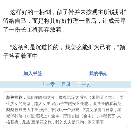
这样好的一柄剑，颜子衿并未按观主所说那样
留给自己，而是将其好好打理一番后，让成云寻
了一份长匣将其存放着。
“这柄剑是沉道长的，我怎么能据为己有，”颜
子衿看着匣中
加入书签
我的书架
上一章
目录
下一页
相关推荐：
我们的新婚之夜
,
魔尊风流之后宫（未删节全本）
,
学
生少女的沦落
,
路人女主 沦为苦主的安艺伦也，眼睁睁的看着英
梨梨被野男人中出强奸
,
陪我玩一个游戏
,
[综]反派洗白日常
,
星
光伴我淫（明星随我上）全本
,
狩猎香国（全本）
,
神秘复苏-人
格替换
,
龙族 鸢尾花之旅
,
我的丈夫是只狗
,
梦回南宋