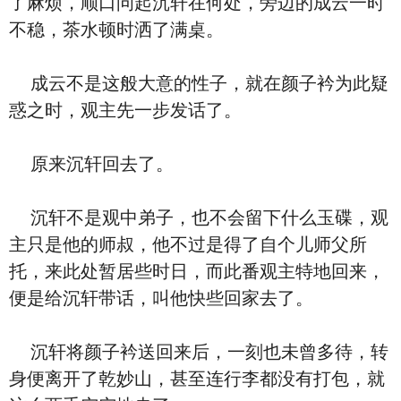
了麻烦，顺口问起沉轩在何处，旁边的成云一时
不稳，茶水顿时洒了满桌。
成云不是这般大意的性子，就在颜子衿为此疑
惑之时，观主先一步发话了。
原来沉轩回去了。
沉轩不是观中弟子，也不会留下什么玉碟，观
主只是他的师叔，他不过是得了自个儿师父所
托，来此处暂居些时日，而此番观主特地回来，
便是给沉轩带话，叫他快些回家去了。
沉轩将颜子衿送回来后，一刻也未曾多待，转
身便离开了乾妙山，甚至连行李都没有打包，就