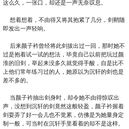
这么久，一张口，却还是一声无奈叹息。
想着想着，不由得又将其抱紧了几分，剑鞘随
即发出一声轻响。
后来颜子衿曾经将此剑拔出过一回，那时她不
过是抱着试一试的想法，毕竟自己以前把玩过颜
淮的旧剑，举起来没多久就觉得手酸，自是比不
上他们常年练习过的人，她原以为沉轩的剑也是
差不多的。
当颜子衿抽出剑身时，却令她不由得惊叹出
声，没想到沉轩的剑竟然这般轻盈，颜子衿握着
剑耍弄了好一会儿也不觉累，仿佛是为她量身定
制一般，可当时在沉轩手里看着的却不是这样。