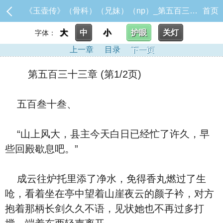
《玉壶传》（骨科）（兄妹）（np）_第五百三十三章
首页
大
中
小
护眼
关灯
字体：
上一章
目录
下一页
第五百三十三章 (第1/2页)
五百叁十叁、
“山上风大，县主今天白日已经忙了许久，早
些回殿歇息吧。”
成云往炉托里添了净水，免得香丸燃过了生
呛，看着坐在亭中望着山崖夜云的颜子衿，对方
抱着那柄长剑久久不语，见状她也不再过多打