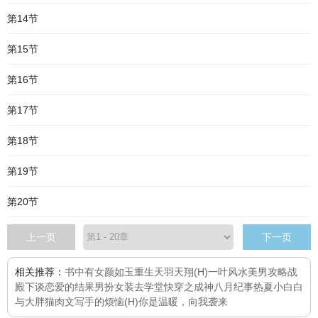
第14节
第15节
第16节
第17节
第18节
第19节
第20节
上一页
下一页
相关推荐：
书中有女颜如玉
重生天羽天翔(H)
一叶风水
美男攻略战
殿下谈恋爱的结果
男扮女装去学堂
快穿之成神
八月纪事
热夏
小白白
与大胖猫
肉文写手的烦恼(H)
你是温暖，向我袭来