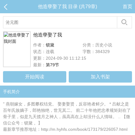
他造孽娶了我 目录 (共79章)
首页
他造孽娶了我
作者：
锁黛
分类：历史小说
状态：连载
字数：384329
更新：2024-09-30 11:12:15
最新：
第79节
开始阅读
加入书架
手机简介
" 燕朝嫁女，多图攀权结党。 娶妻娶贤，反容艳者鲜少。 * 吕献之是
百年氏族嫡子，郎艳独绝，世无其二。 前二十年他把忠孝规矩刻在了
骨子里，似是九天揽月之神人，虽高高在上却没什么人情味。 .. 【微
信公众号：锁黛 。】
最新章节推荐地址：http://m.hyhfs.com/book/173179/226057.html