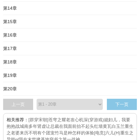
第14章
第15章
第16章
第17章
第18章
第19章
第20章
上一页
下一页
相关推荐：
[群穿宋朝]苍穹之耀
老攻心机深(穿游戏)
媳妇儿，我要
抱抱
战城南
多年肾虚让总裁在我面前抬不起头
红墙黄瓦白玉兰
重生
之老婆来历不明
有个团宠竹马是种怎样的体验[电竞]
六儿(H)
重生之
异能gl
我在末世建基地
穿书之第一战神