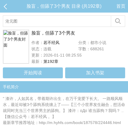
脸盲，但舔了3个男友 目录 (共192章)
首页
脸盲，但舔了3个男友
作者：
若不经风
分类：都市小说
状态：连载
字数：688261
更新：2026-01-11 08:25:55
最新：
第192章
开始阅读
加入书架
手机简介
" 漆许，人如其名，带着期许出生，在万千宠爱下长大。 一路顺风顺
水，最近却被3个舔狗系统缠上了——【三个小世界发生融合，想活命
就同时充当三个世界男主的舔狗。】 漆许：òДó 谁当舔狗？我吗？ ..
【微信公众号：若不经风 。】
最新章节推荐地址：http://m.hyhfs.com/book/187578/224446.html