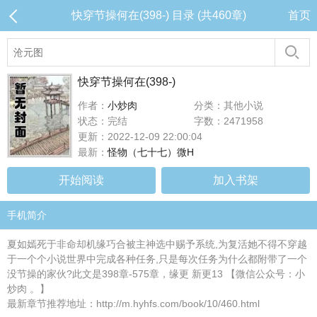
快穿节操何在(398-) 目录 (共460章)
首页
快穿节操何在(398-)
作者：
小炒肉
分类：其他小说
状态：完结
字数：2471958
更新：2022-12-09 22:00:04
最新：
怪物（七十七）微H
开始阅读
加入书架
手机简介
夏如嫣死于非命却机缘巧合被主神选中赐予系统,为复活她不得不穿越
于一个个小说世界中完成各种任务,只是每次任务为什么都附带了一个
没节操的家伙?此文是398章-575章，缘更 新更13 【微信公众号：小
炒肉 。】
最新章节推荐地址：http://m.hyhfs.com/book/10/460.html