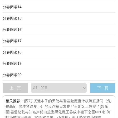
分卷阅读14
分卷阅读15
分卷阅读16
分卷阅读17
分卷阅读18
分卷阅读19
分卷阅读20
上一页
下一页
相关推荐：
[西幻]沉迷本子的天使与害羞魅魔
蜜汁横流直播间（免
费高h）
步步紧逼
夏小姐的反诈骗日常
丧尸王她又上热搜了[娱乐
圈]
霸道总裁与知名声优
白兰瓷
黑化魔王养成中
裙下之臣NPH
如何
打动纯情天然渣（校园双男主，伪骨科）
美人坠
攻略小貓咪