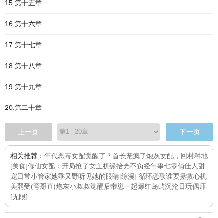
15.第十五章
16.第十六章
17.第十七章
18.第十八章
19.第十九章
20.第二十章
上一页
下一页
相关推荐：
年代恶毒女配觉醒了？首长宠疯了
炮灰女配，回村种地
[美食]
修仙女配：开局抢了女主机缘
拾光不负经年事
七零俏佳人甜
宠日常
小管家她乖又野
听见她的眼睛
[综漫] 循环恋歌
谁要拯救心机
美弱受(弯掰直)
炮灰小叔叔觉醒后带崽一起爆红
岛屿沉沦日
玩偶师
[无限]