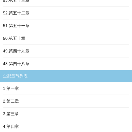
53.第五十三章
52.第五十二章
51.第五十一章
50.第五十章
49.第四十九章
48.第四十八章
全部章节列表
1.第一章
2.第二章
3.第三章
4.第四章